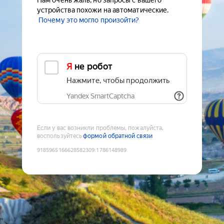
Нам очень жаль, но запросы с вашего
устройства похожи на автоматические.
Почему это могло произойти?
Я не робот
Нажмите, чтобы продолжить
Yandex SmartCaptcha
Если у вас возникли проблемы, пожалуйста,
воспользуйтесь
формой обратной связи
9185965166628582309
:
1786148989