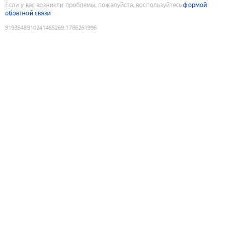
Если у вас возникли проблемы, пожалуйста, воспользуйтесь
формой
обратной связи
9193548910241465269
:
1786261996