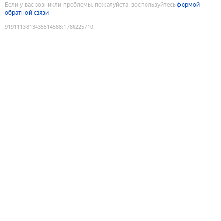
Если у вас возникли проблемы, пожалуйста, воспользуйтесь
формой
обратной связи
9191113813435514588
:
1786225710