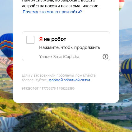
Нам очень жаль, но запросы с вашего
устройства похожи на автоматические.
Почему это могло произойти?
Я не робот
Нажмите, чтобы продолжить
Yandex SmartCaptcha
Если у вас возникли проблемы, пожалуйста,
воспользуйтесь
формой обратной связи
9192904681117733878
:
1786252396