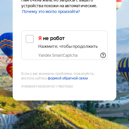
Нам очень жаль, но запросы с вашего
устройства похожи на автоматические.
Почему это могло произойти?
Я не робот
Нажмите, чтобы продолжить
Yandex SmartCaptcha
Если у вас возникли проблемы, пожалуйста,
воспользуйтесь
формой обратной связи
9180669813402539143
:
1786070082