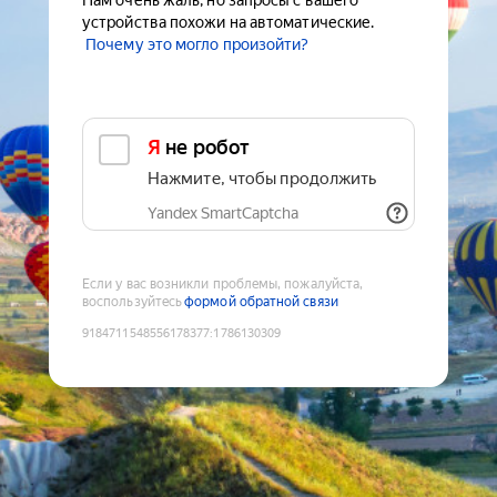
Нам очень жаль, но запросы с вашего
устройства похожи на автоматические.
Почему это могло произойти?
Я не робот
Нажмите, чтобы продолжить
Yandex SmartCaptcha
Если у вас возникли проблемы, пожалуйста,
воспользуйтесь
формой обратной связи
9184711548556178377
:
1786130309