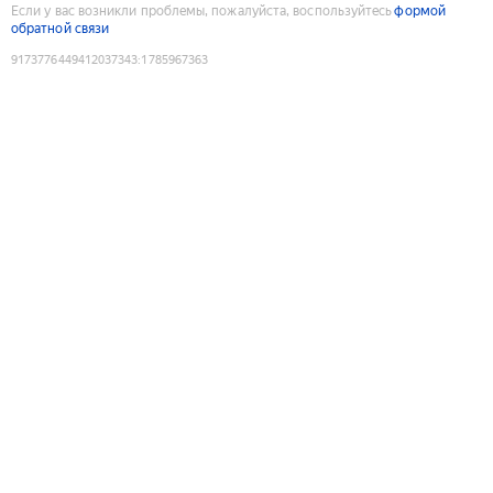
Если у вас возникли проблемы, пожалуйста, воспользуйтесь
формой
обратной связи
9173776449412037343
:
1785967363