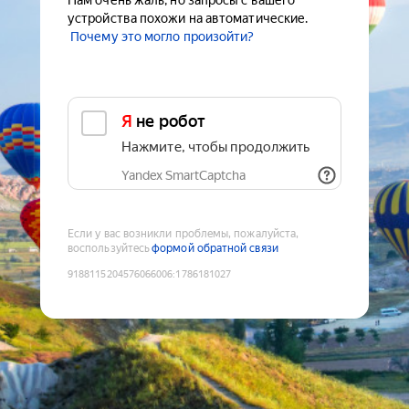
Нам очень жаль, но запросы с вашего
устройства похожи на автоматические.
Почему это могло произойти?
Я не робот
Нажмите, чтобы продолжить
Yandex SmartCaptcha
Если у вас возникли проблемы, пожалуйста,
воспользуйтесь
формой обратной связи
9188115204576066006
:
1786181027