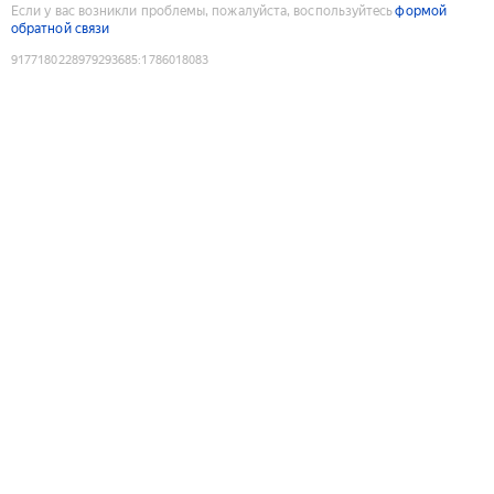
Если у вас возникли проблемы, пожалуйста, воспользуйтесь
формой
обратной связи
9177180228979293685
:
1786018083