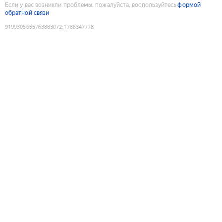
Если у вас возникли проблемы, пожалуйста, воспользуйтесь
формой
обратной связи
9199305655763883072
:
1786347778