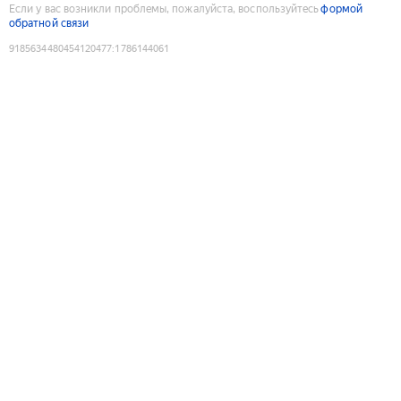
Если у вас возникли проблемы, пожалуйста, воспользуйтесь
формой
обратной связи
9185634480454120477
:
1786144061