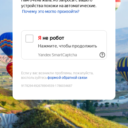
Нам очень жаль, но запросы с вашего
устройства похожи на автоматические.
Почему это могло произойти?
Я не робот
Нажмите, чтобы продолжить
Yandex SmartCaptcha
Если у вас возникли проблемы, пожалуйста,
воспользуйтесь
формой обратной связи
9178294492678904559
:
1786034687