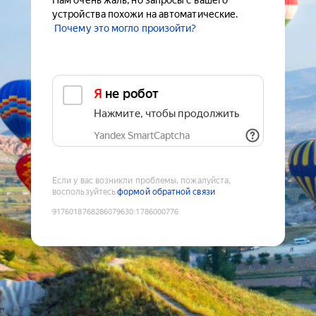
Нам очень жаль, но запросы с вашего
устройства похожи на автоматические.
Почему это могло произойти?
Я не робот
Нажмите, чтобы продолжить
Yandex SmartCaptcha
Если у вас возникли проблемы, пожалуйста,
воспользуйтесь
формой обратной связи
9176018768286079630
:
1786000776