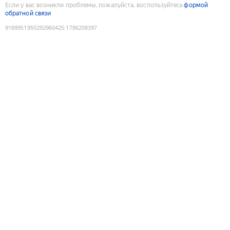
Если у вас возникли проблемы, пожалуйста, воспользуйтесь
формой
обратной связи
9189951950292960425
:
1786208397