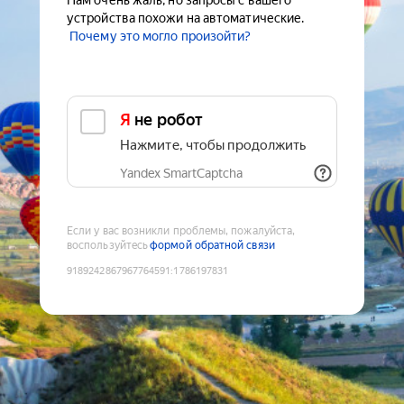
Нам очень жаль, но запросы с вашего
устройства похожи на автоматические.
Почему это могло произойти?
Я не робот
Нажмите, чтобы продолжить
Yandex SmartCaptcha
Если у вас возникли проблемы, пожалуйста,
воспользуйтесь
формой обратной связи
9189242867967764591
:
1786197831