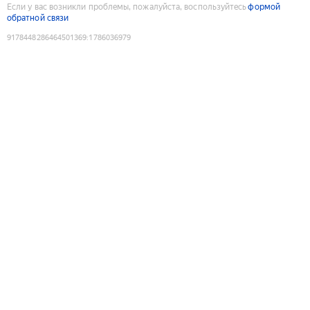
Если у вас возникли проблемы, пожалуйста, воспользуйтесь
формой
обратной связи
9178448286464501369
:
1786036979