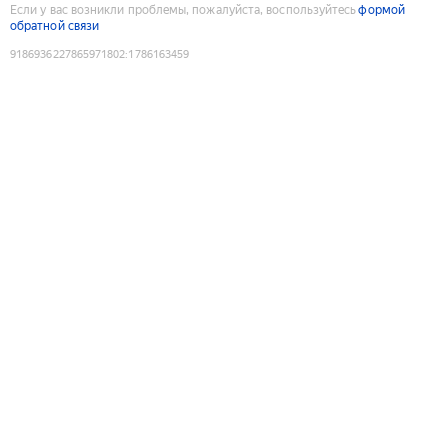
Если у вас возникли проблемы, пожалуйста, воспользуйтесь
формой
обратной связи
9186936227865971802
:
1786163459