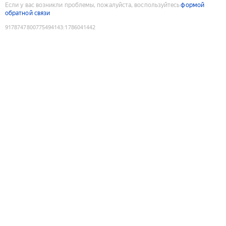
Если у вас возникли проблемы, пожалуйста, воспользуйтесь
формой
обратной связи
9178747800775494143
:
1786041442