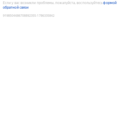
Если у вас возникли проблемы, пожалуйста, воспользуйтесь
формой
обратной связи
9198504686708892355
:
1786335842