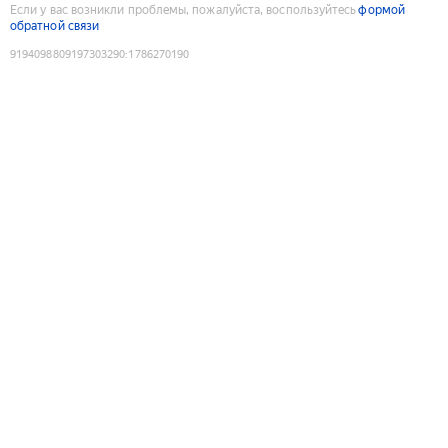
Если у вас возникли проблемы, пожалуйста, воспользуйтесь
формой
обратной связи
9194098809197303290
:
1786270190