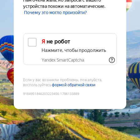
Нам очень жаль, но запросы с вашего
устройства похожи на автоматические.
Почему это могло произойти?
Я не робот
Нажмите, чтобы продолжить
Yandex SmartCaptcha
Если у вас возникли проблемы, пожалуйста,
воспользуйтесь
формой обратной связи
9184951846203223456
:
1786133889