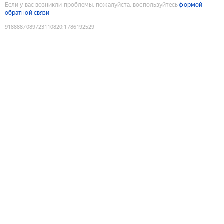
Если у вас возникли проблемы, пожалуйста, воспользуйтесь
формой
обратной связи
9188887089723110820
:
1786192529