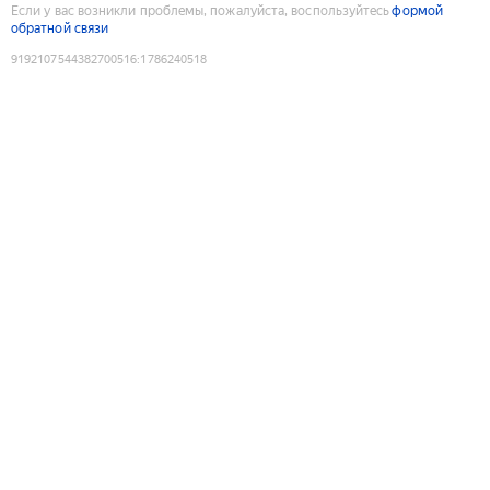
Если у вас возникли проблемы, пожалуйста, воспользуйтесь
формой
обратной связи
9192107544382700516
:
1786240518