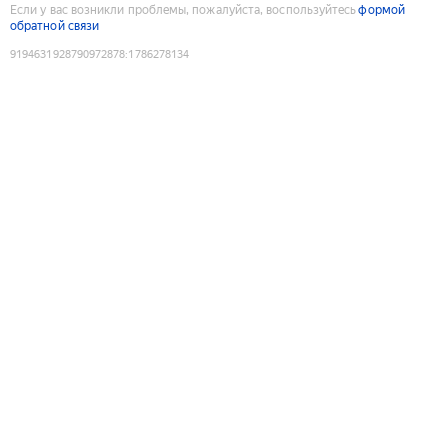
Если у вас возникли проблемы, пожалуйста, воспользуйтесь
формой
обратной связи
9194631928790972878
:
1786278134