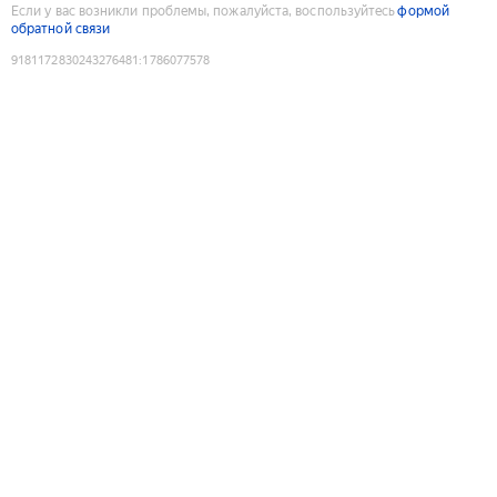
Если у вас возникли проблемы, пожалуйста, воспользуйтесь
формой
обратной связи
9181172830243276481
:
1786077578