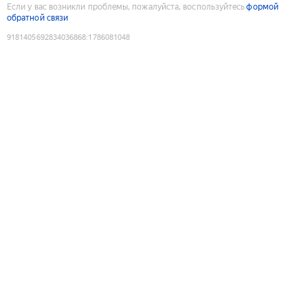
Если у вас возникли проблемы, пожалуйста, воспользуйтесь
формой
обратной связи
9181405692834036868
:
1786081048