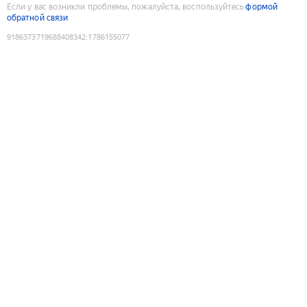
Если у вас возникли проблемы, пожалуйста, воспользуйтесь
формой
обратной связи
9186373719688408342
:
1786155077