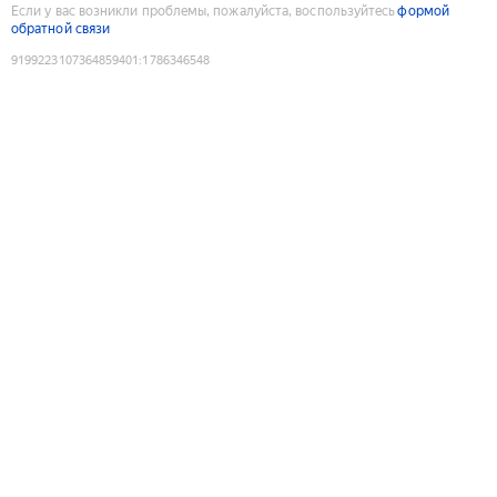
Если у вас возникли проблемы, пожалуйста, воспользуйтесь
формой
обратной связи
9199223107364859401
:
1786346548