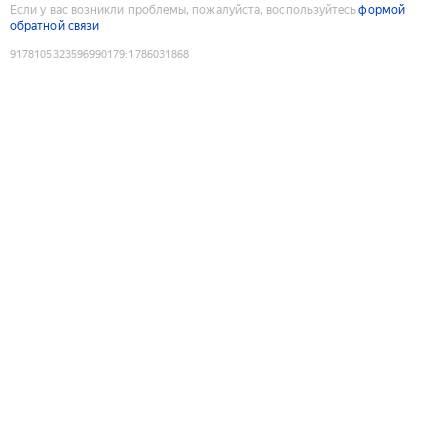
Если у вас возникли проблемы, пожалуйста, воспользуйтесь
формой
обратной связи
9178105323596990179
:
1786031868