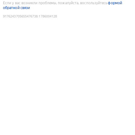
Если у вас возникли проблемы, пожалуйста, воспользуйтесь
формой
обратной связи
9176243705655476738
:
1786004128