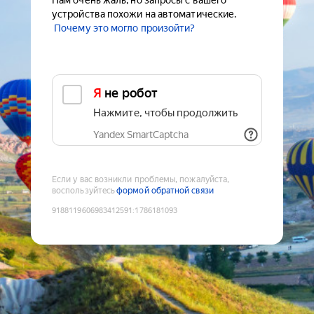
Нам очень жаль, но запросы с вашего
устройства похожи на автоматические.
Почему это могло произойти?
Я не робот
Нажмите, чтобы продолжить
Yandex SmartCaptcha
Если у вас возникли проблемы, пожалуйста,
воспользуйтесь
формой обратной связи
9188119606983412591
:
1786181093