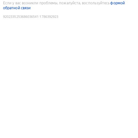
Если у вас возникли проблемы, пожалуйста, воспользуйтесь
формой
обратной связи
9202335253686036541
:
1786392923