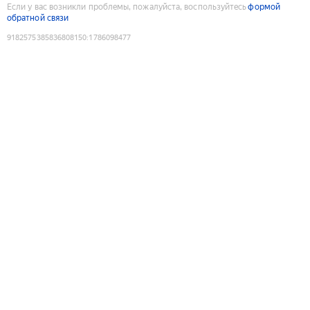
Если у вас возникли проблемы, пожалуйста, воспользуйтесь
формой
обратной связи
9182575385836808150
:
1786098477