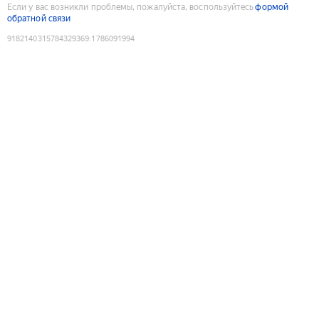
Если у вас возникли проблемы, пожалуйста, воспользуйтесь
формой
обратной связи
9182140315784329369
:
1786091994