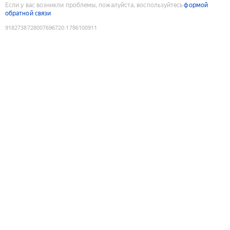
Если у вас возникли проблемы, пожалуйста, воспользуйтесь
формой
обратной связи
9182738728007696720
:
1786100911