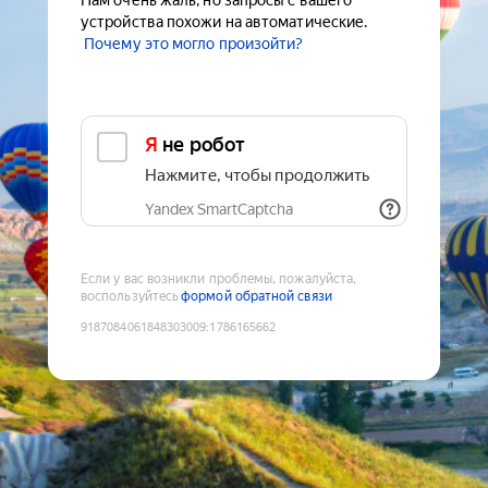
Нам очень жаль, но запросы с вашего
устройства похожи на автоматические.
Почему это могло произойти?
Я не робот
Нажмите, чтобы продолжить
Yandex SmartCaptcha
Если у вас возникли проблемы, пожалуйста,
воспользуйтесь
формой обратной связи
9187084061848303009
:
1786165662