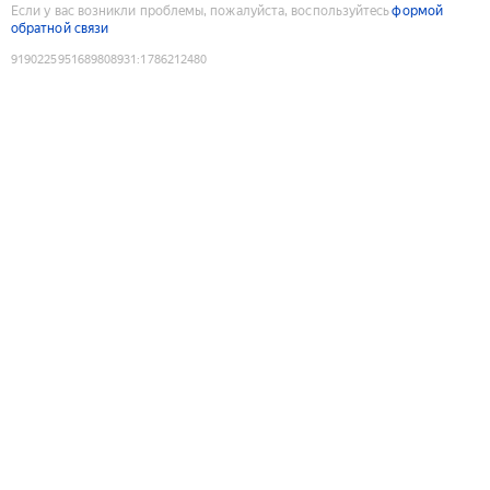
Если у вас возникли проблемы, пожалуйста, воспользуйтесь
формой
обратной связи
9190225951689808931
:
1786212480