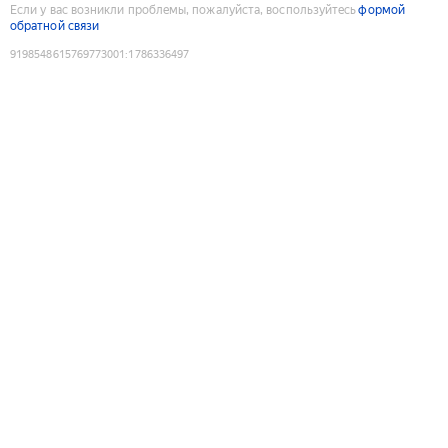
Если у вас возникли проблемы, пожалуйста, воспользуйтесь
формой
обратной связи
9198548615769773001
:
1786336497