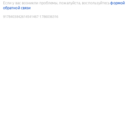
Если у вас возникли проблемы, пожалуйста, воспользуйтесь
формой
обратной связи
9178403842614541467
:
1786036316