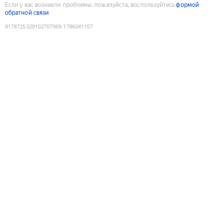
Если у вас возникли проблемы, пожалуйста, воспользуйтесь
формой
обратной связи
9178725329102707069
:
1786041107