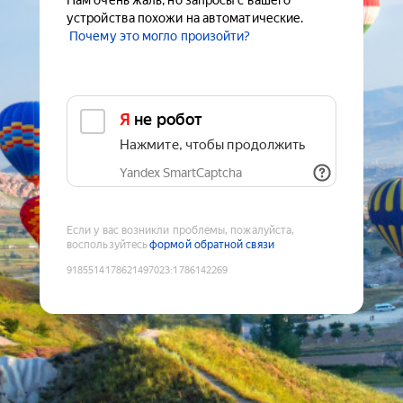
Нам очень жаль, но запросы с вашего
устройства похожи на автоматические.
Почему это могло произойти?
Я не робот
Нажмите, чтобы продолжить
Yandex SmartCaptcha
Если у вас возникли проблемы, пожалуйста,
воспользуйтесь
формой обратной связи
9185514178621497023
:
1786142269