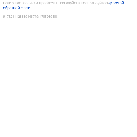
Если у вас возникли проблемы, пожалуйста, воспользуйтесь
формой
обратной связи
9175241128889446749
:
1785989188