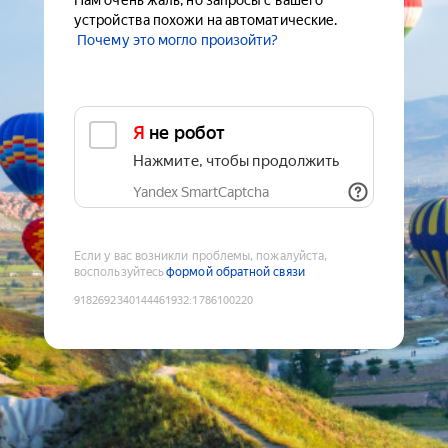
Нам очень жаль, но запросы с вашего
устройства похожи на автоматические.
Почему это могло произойти?
Я не робот
Нажмите, чтобы продолжить
Yandex SmartCaptcha
Если у вас возникли проблемы, пожалуйста,
воспользуйтесь
формой обратной связи
9182692340144461932
:
1786100220