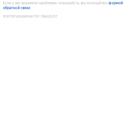
Если у вас возникли проблемы, пожалуйста, воспользуйтесь
формой
обратной связи
9197787624269184179
:
1786325157