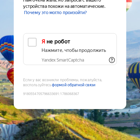
Нам очень жаль, но запросы с вашего
устройства похожи на автоматические.
Почему это могло произойти?
Я не робот
Нажмите, чтобы продолжить
Yandex SmartCaptcha
Если у вас возникли проблемы, пожалуйста,
воспользуйтесь
формой обратной связи
9180554705796633691
:
1786068367