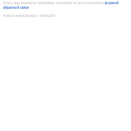
Если у вас возникли проблемы, пожалуйста, воспользуйтесь
формой
обратной связи
9188214493682643042
:
1786182507