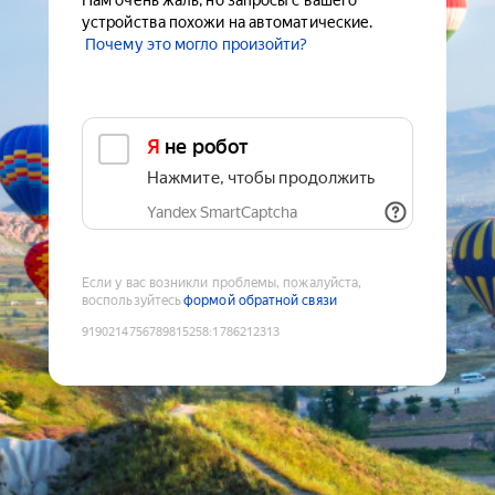
Нам очень жаль, но запросы с вашего
устройства похожи на автоматические.
Почему это могло произойти?
Я не робот
Нажмите, чтобы продолжить
Yandex SmartCaptcha
Если у вас возникли проблемы, пожалуйста,
воспользуйтесь
формой обратной связи
9190214756789815258
:
1786212313