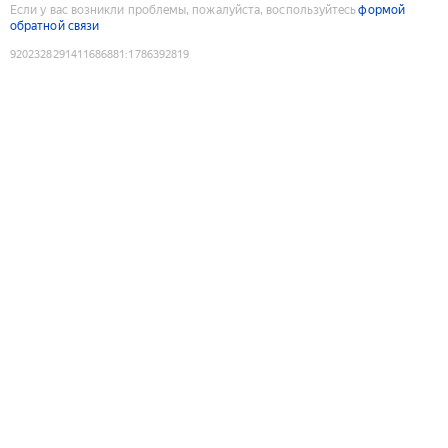
Если у вас возникли проблемы, пожалуйста, воспользуйтесь
формой
обратной связи
9202328291411686881
:
1786392819