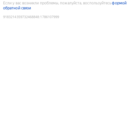
Если у вас возникли проблемы, пожалуйста, воспользуйтесь
формой
обратной связи
9183214359732468848
:
1786107999