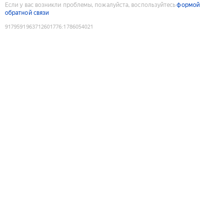
Если у вас возникли проблемы, пожалуйста, воспользуйтесь
формой
обратной связи
9179591963712601776
:
1786054021